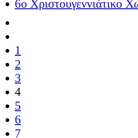
6ο Χριστουγεννιάτικο Χ
1
2
3
4
5
6
7