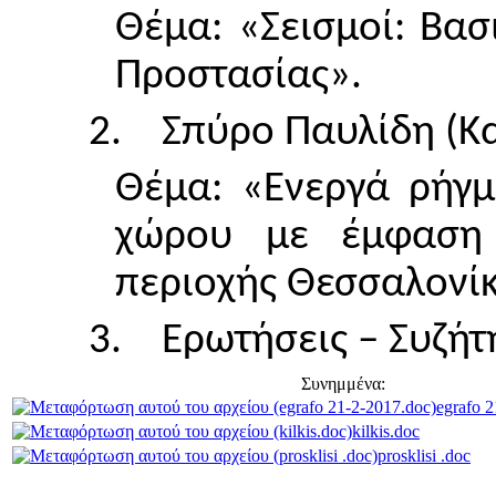
Θέμα: «Σεισμοί: Βασ
Προστασίας».
2.
Σπύρο Παυλίδη (Κα
Θέμα: «Ενεργά ρήγμ
χώρου με έμφαση 
περιοχής Θεσσαλονίκ
3.
Ερωτήσεις – Συζήτ
Συνημμένα:
egrafo 
kilkis.doc
prosklisi .doc