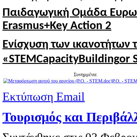
Παιδαγωγική Ομάδα Ευρω
Erasmus
+
Key
Action
2
Ενίσχυση των ικανοτήτων 
«
STEM
Capacity
Building
or 
Συνημμένα:
P.O. - STEM
Εκτύπωση
Email
Τουρισμός και Περιβάλ