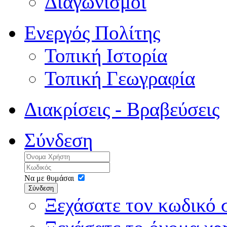
Διαγωνισμοί
Ενεργός Πολίτης
Τοπική Ιστορία
Τοπική Γεωγραφία
Διακρίσεις - Βραβεύσεις
Σύνδεση
Να με θυμάσαι
Σύνδεση
Ξεχάσατε τον κωδικό 