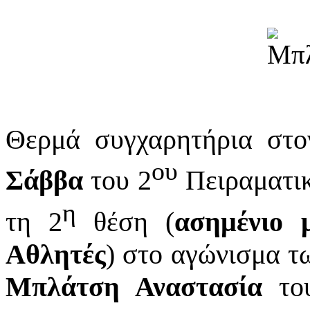
Θερμά συγχαρητήρια στ
ου
Σάββα
του 2
Πειραματικ
η
τη 2
θέση (
ασημένιο μ
Αθλητές
) στο αγώνισμα τ
Μπλάτση Αναστασία
του