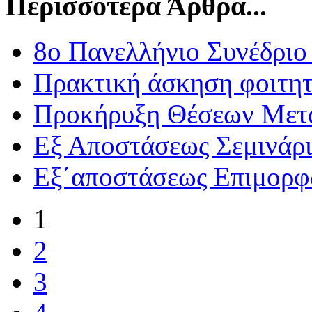
Περισσότερα Άρθρα...
8ο Πανελλήνιο Συνέδρι
Πρακτική άσκηση φοιτη
Προκήρυξη Θέσεων Μετ
Εξ Αποστάσεως Σεμινάρι
Εξ΄αποστάσεως Επιμορφ
1
2
3