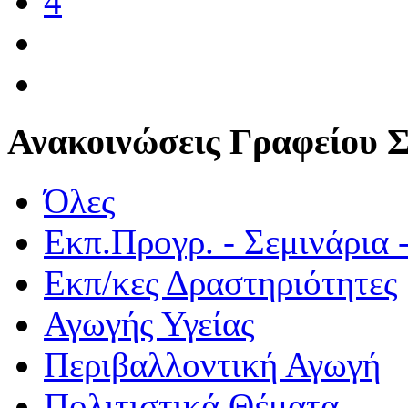
4
Ανακοινώσεις Γραφείου 
Όλες
Εκπ.Προγρ. - Σεμινάρια 
Εκπ/κες Δραστηριότητες
Αγωγής Υγείας
Περιβαλλοντική Αγωγή
Πολιτιστικά Θέματα