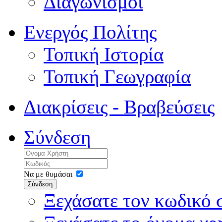
Διαγωνισμοί
Ενεργός Πολίτης
Τοπική Ιστορία
Τοπική Γεωγραφία
Διακρίσεις - Βραβεύσεις
Σύνδεση
Να με θυμάσαι
Σύνδεση
Ξεχάσατε τον κωδικό 