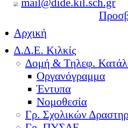
mail@dide.kil.sch.gr
Προσβ
Αρχική
Δ.Δ.Ε. Κιλκίς
Δομή & Τηλεφ. Κατάλ
Οργανόγραμμα
Έντυπα
Νομοθεσία
Γρ. Σχολικών Δραστη
Γρ. ΠΥΣΔΕ