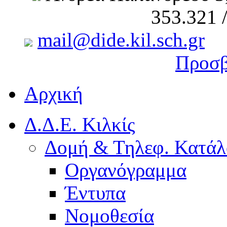
353.321 
mail@dide.kil.sch.gr
Προσβ
Αρχική
Δ.Δ.Ε. Κιλκίς
Δομή & Τηλεφ. Κατάλ
Οργανόγραμμα
Έντυπα
Νομοθεσία