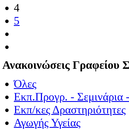
4
5
Ανακοινώσεις Γραφείου 
Όλες
Εκπ.Προγρ. - Σεμινάρια 
Εκπ/κες Δραστηριότητες
Αγωγής Υγείας