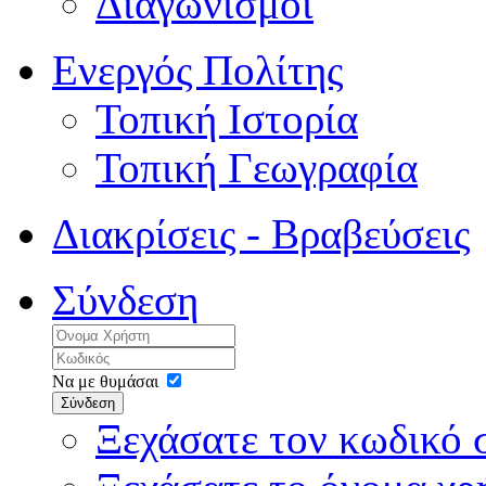
Διαγωνισμοί
Ενεργός Πολίτης
Τοπική Ιστορία
Τοπική Γεωγραφία
Διακρίσεις - Βραβεύσεις
Σύνδεση
Να με θυμάσαι
Σύνδεση
Ξεχάσατε τον κωδικό 