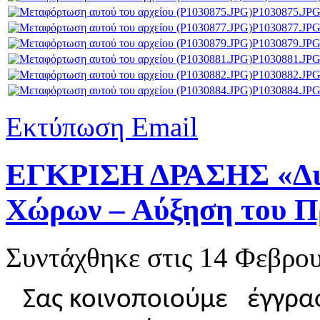
P1030875.JP
P1030877.JP
P1030879.JP
P1030881.JP
P1030882.JP
P1030884.JP
Εκτύπωση
Email
ΕΓΚΡΙΣΗ ΔΡΑΣΗΣ «Δι
Χώρων – Αύξηση του Π
Συντάχθηκε στις
14 Φεβρου
Σας κοινοποιούμε έγγραφ