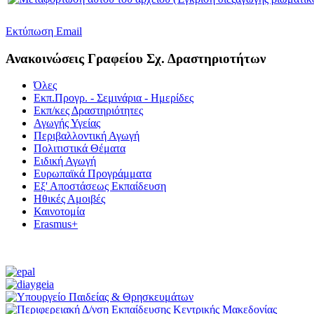
Εκτύπωση
Email
Ανακοινώσεις Γραφείου Σχ. Δραστηριοτήτων
Όλες
Εκπ.Προγρ. - Σεμινάρια - Ημερίδες
Εκπ/κες Δραστηριότητες
Αγωγής Υγείας
Περιβαλλοντική Αγωγή
Πολιτιστικά Θέματα
Ειδική Αγωγή
Ευρωπαϊκά Προγράμματα
Εξ' Αποστάσεως Εκπαίδευση
Ηθικές Αμοιβές
Καινοτομία
Erasmus+