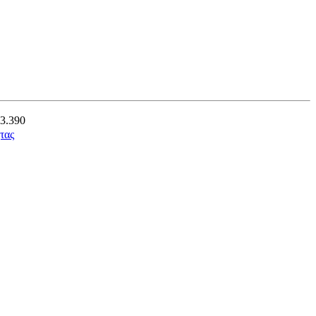
53.390
τας