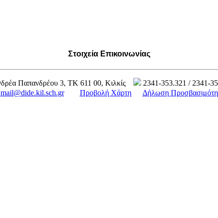
Στοιχεία Επικοινωνίας
δρέα Παπανδρέου 3, ΤΚ 611 00, Κιλκίς
2341-353.321 / 2341-3
mail@dide.kil.sch.gr
Προβολή Χάρτη
Δήλωση Προσβασιμότη