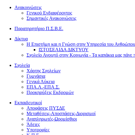
Ανακοινώσεις
Γενικού Ενδιαφέροντος
Σημαντικές Ανακοινώσεις
Παρατηρητήριο Π.Σ.Β.Ε.
Δίκτυα
Η Επιστήμη και η Γνώση στην Υπηρεσία του Ανθρώπο
ΙΣΤΟΣΕΛΙΔΑ ΔΙΚΤΥΟΥ
Σχολείο Ανοιχτό στην Κοινωνία - Τα καπάκια μας πάνε 
Σχολεία
Χάρτης Σχολείων
Γυμνάσια
Γενικά Λύκεια
ΕΠΑ.Λ.-ΕΠΑ.Σ.
Προκηρύξεις Εκδρομών
Εκπαιδευτικοί
Αποφάσεις ΠΥΣΔΕ
Μεταθέσεις-Αποσπάσεις-Διορισμοί
Αναπληρωτές-Ωρομίσθιοι
Άδειες
Υποτροφίες