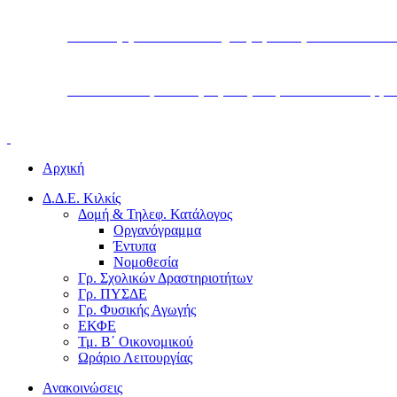
Υπουργείο Παιδείας, Θρησκευμάτων και Α
Διεύθυνση Δευτεροβάθμιας Εκπαίδευσης Κ
Αρχική
Δ.Δ.Ε. Κιλκίς
Δομή & Τηλεφ. Κατάλογος
Οργανόγραμμα
Έντυπα
Νομοθεσία
Γρ. Σχολικών Δραστηριοτήτων
Γρ. ΠΥΣΔΕ
Γρ. Φυσικής Αγωγής
ΕΚΦΕ
Τμ. Β΄ Οικονομικού
Ωράριο Λειτουργίας
Ανακοινώσεις