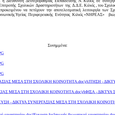
 Διεύθυνση Δευτεροβάθμιας Εκπαίδευσης Ν. Κιλκίς σε συνεργασ
ιτροπής Σχολικών Δραστηριοτήτων της Δ.Δ.Ε. Κιλκίς , του Σχολι
 , προκειμένου να πετύχουν την αποτελεσματική λειτουργία των
ωνικής Υγείας Περιφερειακής Ενότητας Κιλκίς «ΝΗΡΕΑΣ» βιωματι
Συνημμένα:
PG
PG
PG
ΑΙΤΗΣΗ - ΔΙΚ
ΑΦΙΣΑ - ΔΙΚΤΥΑ
Έγκριση διεξαγωγής βιωματικού εργαστηρίου.do