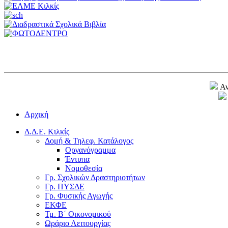
Αν
Αρχική
Δ.Δ.Ε. Κιλκίς
Δομή & Τηλεφ. Κατάλογος
Οργανόγραμμα
Έντυπα
Νομοθεσία
Γρ. Σχολικών Δραστηριοτήτων
Γρ. ΠΥΣΔΕ
Γρ. Φυσικής Αγωγής
ΕΚΦΕ
Τμ. Β΄ Οικονομικού
Ωράριο Λειτουργίας