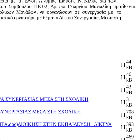
ία με τη Δ/νση Α΄/θμιας Εκπ/σης Ν. Κιλκίς διά των
κού Συμβούλου ΠΕ 02 , Δρ. φιλ. Γεωργίου Μανωλίδη προτίθενται
 Σχολικών Μονάδων , να οργανώσουν σε συνεργασία με το
κό εργαστήρι με θέμα: « Δίκτυα Συνεργασίας Μέσα στη
44
[ ]
kB
46
[ ]
kB
43
[ ]
kB
ΤΥΑ ΣΥΝΕΡΓΑΣΙΑΣ ΜΕΣΑ ΣΤΗ ΣΧΟΛΙΚΗ
31
[ ]
kB
 ΣΥΝΕΡΓΑΣΙΑΣ ΜΕΣΑ ΣΤΗ ΣΧΟΛΙΚΗ
708
[ ]
kB
ΔΙΟΙΚΗΣΗ ΣΤΗΝ ΕΚΠΑΙΔΕΥΣΗ - ΔΙΚΤΥΑ
393
[ ]
kB
469
c
[ ]