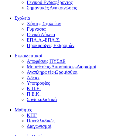
Γενικού Ενδιαφέροντος
Σημαντικές Ανακοινώσεις
Σχολεία
Χάρτης Σχολείων
Γυμνάσια
Γενικά Λύκεια
ΕΠΑ.Λ.-ΕΠΑ.Σ.
Προκηρύξεις Εκδρομών
Εκπαιδευτικοί
Αποφάσεις ΠΥΣΔΕ
Μεταθέσεις-Αποσπάσεις-Διορισμοί
Αναπληρωτές-Ωρομίσθιοι
Άδειες
Υποτροφίες
Κ.Π.Ε.
Π.Ε.Κ.
Συνδικαλιστικά
Μαθητές
ΚΠΓ
Πανελλαδικές
Διαγωνισμοί