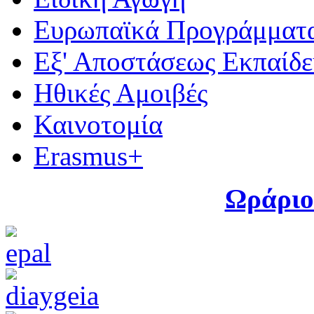
Ευρωπαϊκά Προγράμματ
Εξ' Αποστάσεως Εκπαίδ
Ηθικές Αμοιβές
Καινοτομία
Erasmus+
Ωράριο