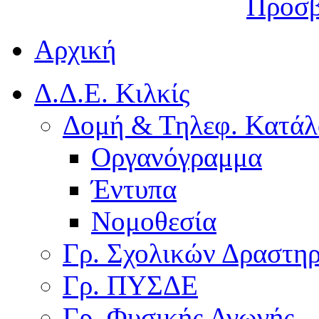
Προσβ
Αρχική
Δ.Δ.Ε. Κιλκίς
Δομή & Τηλεφ. Κατάλ
Οργανόγραμμα
Έντυπα
Νομοθεσία
Γρ. Σχολικών Δραστη
Γρ. ΠΥΣΔΕ
Γρ. Φυσικής Αγωγής