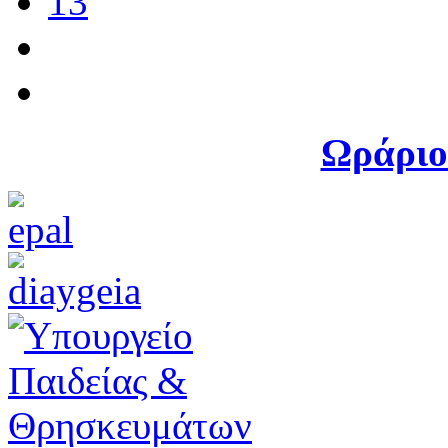
13
Ωράριο