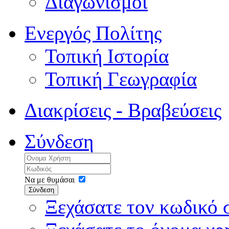
Διαγωνισμοί
Ενεργός Πολίτης
Τοπική Ιστορία
Τοπική Γεωγραφία
Διακρίσεις - Βραβεύσεις
Σύνδεση
Να με θυμάσαι
Σύνδεση
Ξεχάσατε τον κωδικό 