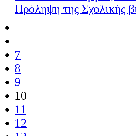
Πρόληψη της Σχολικής β
7
8
9
10
11
12