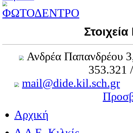
Στοιχεία
Ανδρέα Παπανδρέου 3
353.321 
mail@dide.kil.sch.gr
Προσβ
Αρχική
Δ.Δ.Ε. Κιλκίς