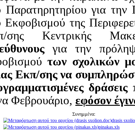
υ Παρατηρητηρίου για την 
υ Εκφοβισμού της Περιφερε
π/σης Κεντρικής Μακε
εύθυνους
για την πρόληψ
φοβισμού
των σχολικών μ
ιας Εκπ/σης
να συμπληρώσο
ογραμματισμένες δράσεις
π
να Φεβρουάριο,
εφόσον έγιν
Συνημμένα:
drasis sxoli
pinakas.xls