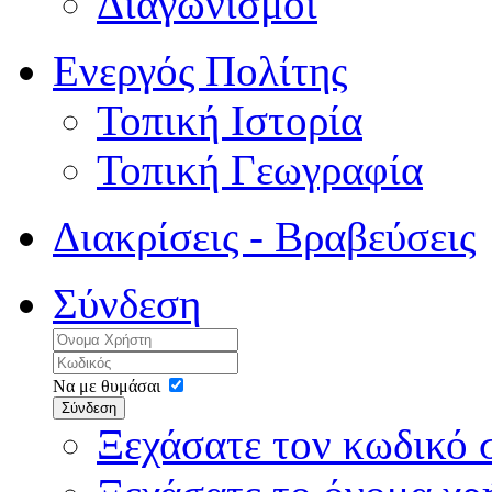
Διαγωνισμοί
Ενεργός Πολίτης
Τοπική Ιστορία
Τοπική Γεωγραφία
Διακρίσεις - Βραβεύσεις
Σύνδεση
Να με θυμάσαι
Σύνδεση
Ξεχάσατε τον κωδικό 