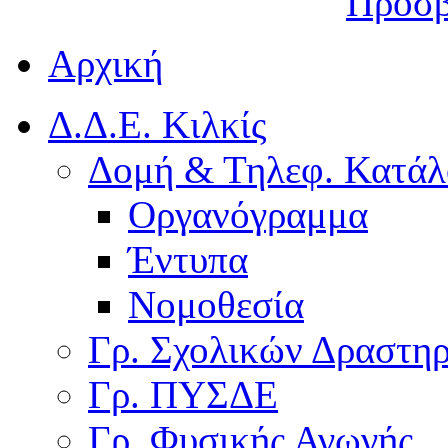
Προσβ
Αρχική
Δ.Δ.Ε. Κιλκίς
Δομή & Τηλεφ. Κατάλ
Οργανόγραμμα
Έντυπα
Νομοθεσία
Γρ. Σχολικών Δραστη
Γρ. ΠΥΣΔΕ
Γρ. Φυσικής Αγωγής