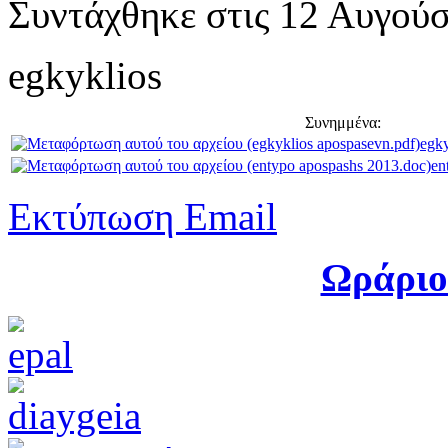
Συντάχθηκε στις
12 Αυγούσ
egkyklios
Συνημμένα:
egky
en
Εκτύπωση
Email
Ωράριο