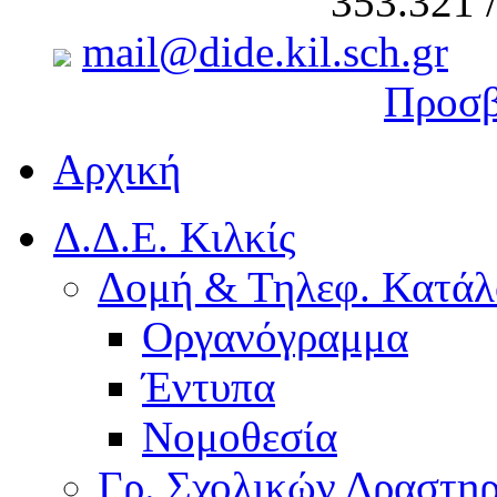
353.321 
mail@dide.kil.sch.gr
Προσβ
Αρχική
Δ.Δ.Ε. Κιλκίς
Δομή & Τηλεφ. Κατάλ
Οργανόγραμμα
Έντυπα
Νομοθεσία
Γρ. Σχολικών Δραστη