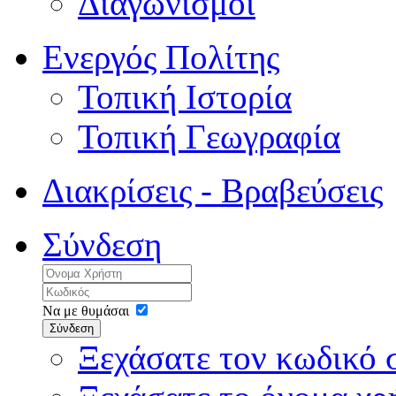
Διαγωνισμοί
Ενεργός Πολίτης
Τοπική Ιστορία
Τοπική Γεωγραφία
Διακρίσεις - Βραβεύσεις
Σύνδεση
Να με θυμάσαι
Σύνδεση
Ξεχάσατε τον κωδικό 