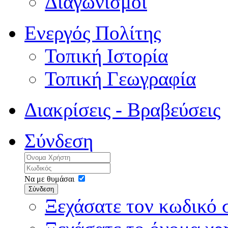
Διαγωνισμοί
Ενεργός Πολίτης
Τοπική Ιστορία
Τοπική Γεωγραφία
Διακρίσεις - Βραβεύσεις
Σύνδεση
Να με θυμάσαι
Σύνδεση
Ξεχάσατε τον κωδικό 