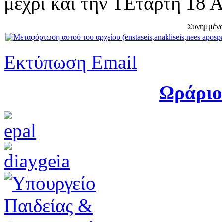
μέχρι και την ΤΕτάρτη 18 
Συνημμένα
Εκτύπωση
Email
Ωράριο