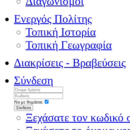
Διαγωνισμοί
Ενεργός Πολίτης
Τοπική Ιστορία
Τοπική Γεωγραφία
Διακρίσεις - Βραβεύσεις
Σύνδεση
Να με θυμάσαι
Σύνδεση
Ξεχάσατε τον κωδικό 