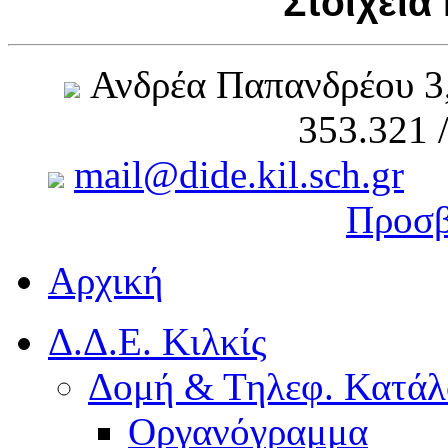
Στοιχεία
Ανδρέα Παπανδρέου 3
353.321 
mail@dide.kil.sch.gr
Προσβ
Αρχική
Δ.Δ.Ε. Κιλκίς
Δομή & Τηλεφ. Κατάλ
Οργανόγραμμα