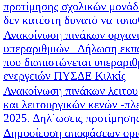
προτίμησης σχολικών μονάδ
δεν κατέστη δυνατό να τοπο
Ανακοίνωση πινάκων οργανι
υπεραριθμιών_ Δήλωση εκπ
που διαπιστώνεται υπεραρι
ενεργειών ΠΥΣΔΕ Κιλκίς
Ανακοίνωση πινάκων λειτο
και λειτουργικών κενών -π
2025. Δηλ΄ωσεις προτίμηση
Δημοσίευση αποφάσεων ορι