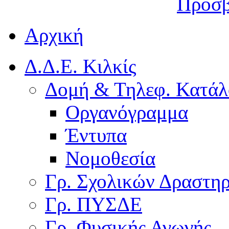
Προσβ
Αρχική
Δ.Δ.Ε. Κιλκίς
Δομή & Τηλεφ. Κατάλ
Οργανόγραμμα
Έντυπα
Νομοθεσία
Γρ. Σχολικών Δραστη
Γρ. ΠΥΣΔΕ
Γρ. Φυσικής Αγωγής