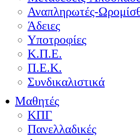
Αναπληρωτές-Ωρομίσθ
Άδειες
Υποτροφίες
Κ.Π.Ε.
Π.Ε.Κ.
Συνδικαλιστικά
Μαθητές
ΚΠΓ
Πανελλαδικές