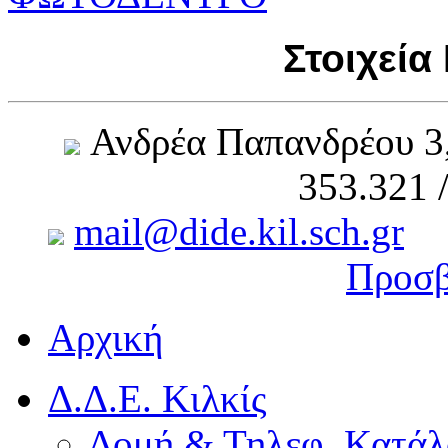
Στοιχεία
Ανδρέα Παπανδρέου 3
353.321 
mail@dide.kil.sch.gr
Προσβ
Αρχική
Δ.Δ.Ε. Κιλκίς
Δομή & Τηλεφ. Κατάλ