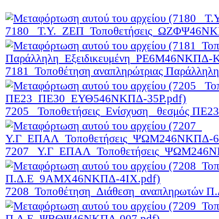
7180_ Τ.Υ._ΖΕΠ_Τοποθετήσεις_ΩΖΦΨ46ΝΚ
7181_Τοποθέτηση αναπληρώτριας Παράλλη
7205_ Τοποθετήσεις_Ενίσχυση _θεσμός Π
7207_ Υ.Γ_ΕΠΑΛ_Τοποθετήσεις_ΨΩΜ246Ν
7208_Τοποθέτηση_Διάθεση_αναπληρωτών 