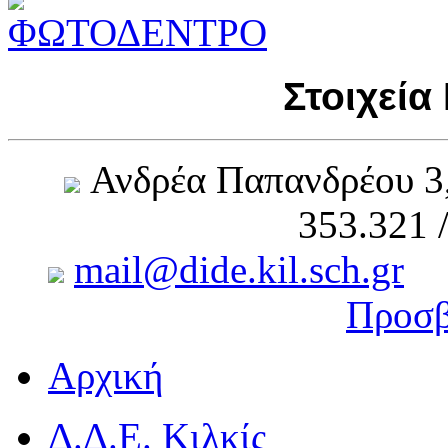
Στοιχεία
Ανδρέα Παπανδρέου 3
353.321 
mail@dide.kil.sch.gr
Προσβ
Αρχική
Δ.Δ.Ε. Κιλκίς