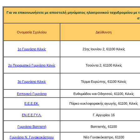
Για να επικοινωνήσετε με αποστολή μηνύματος ηλεκτρονικού ταχυδρομείου με τ
σ
Ονομασία Σχολείου
Διεύθυνση
1ο Γυμνάσιο Κιλκίς
21ης Ιουνίου 2, 61100 Κιλκίς
2ο Πειραματικό Γυμνάσιο Κιλκίς
Τσούντα 2, 61100 Κιλκίς
3ο Γυμνάσιο Κιλκίς
Τέρμα Ευρώπης, 61100 Κιλκίς
Εσπερινό Γυμνάσιο
Ευθυμιάδου και Οδησσού, 61100, Κιλκίς
Ε.Ε.Ε.ΕΚ.
Πάρκο κυκλοφοριακής αγωγής, 61100, Κιλκίς
ΕΝ.Ε.Ε.ΓΥ.Λ.
Γ. Αργυρίου 16
Γυμνάσιο Βαπτιστή
Βαπτιστής, 61100
Γυμνάσιο Ν. Γυναικοκάστρου
Νέο Γυναικόκαστρο, 61100