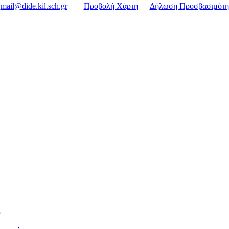
mail@dide.kil.sch.gr
Προβολή Χάρτη
Δήλωση Προσβασιμότη
υ