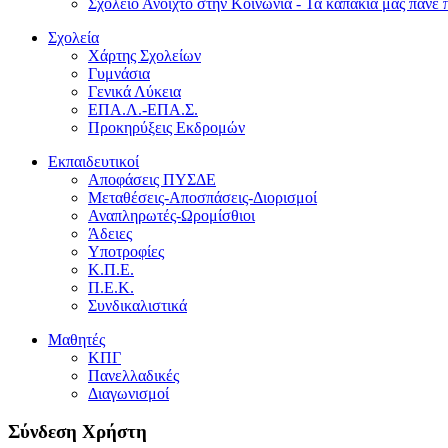
Σχολείο Ανοιχτό στην Κοινωνία - Τα καπάκια μας πάνε 
Σχολεία
Χάρτης Σχολείων
Γυμνάσια
Γενικά Λύκεια
ΕΠΑ.Λ.-ΕΠΑ.Σ.
Προκηρύξεις Εκδρομών
Εκπαιδευτικοί
Αποφάσεις ΠΥΣΔΕ
Μεταθέσεις-Αποσπάσεις-Διορισμοί
Αναπληρωτές-Ωρομίσθιοι
Άδειες
Υποτροφίες
Κ.Π.Ε.
Π.Ε.Κ.
Συνδικαλιστικά
Μαθητές
ΚΠΓ
Πανελλαδικές
Διαγωνισμοί
Σύνδεση Χρήστη