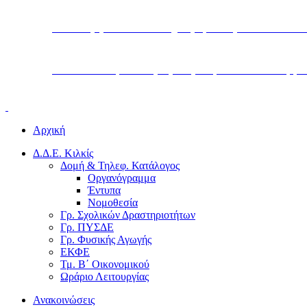
Υπουργείο Παιδείας, Θρησκευμάτων και Α
Διεύθυνση Δευτεροβάθμιας Εκπαίδευσης Κ
Αρχική
Δ.Δ.Ε. Κιλκίς
Δομή & Τηλεφ. Κατάλογος
Οργανόγραμμα
Έντυπα
Νομοθεσία
Γρ. Σχολικών Δραστηριοτήτων
Γρ. ΠΥΣΔΕ
Γρ. Φυσικής Αγωγής
ΕΚΦΕ
Τμ. Β΄ Οικονομικού
Ωράριο Λειτουργίας
Ανακοινώσεις