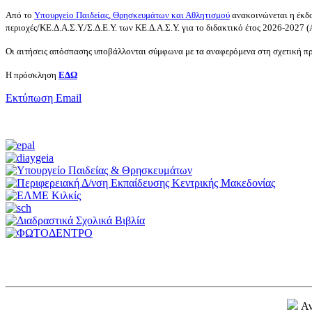
Από το
Υπουργείο Παιδείας, Θρησκευμάτων και Αθλητισμού
ανακοινώνεται η έκδ
περιοχές/ΚΕ.Δ.Α.Σ.Υ./Σ.Δ.Ε.Υ. των ΚΕ.Δ.Α.Σ.Υ. για το διδακτικό έτος 2026-2027
Οι αιτήσεις απόσπασης υποβάλλονται σύμφωνα με τα αναφερόμενα στη σχετική 
Η πρόσκληση
ΕΔΩ
Εκτύπωση
Email
Αν