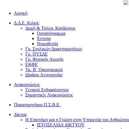
Αρχική
Δ.Δ.Ε. Κιλκίς
Δομή & Τηλεφ. Κατάλογος
Οργανόγραμμα
Έντυπα
Νομοθεσία
Γρ. Σχολικών Δραστηριοτήτων
Γρ. ΠΥΣΔΕ
Γρ. Φυσικής Αγωγής
ΕΚΦΕ
Τμ. Β΄ Οικονομικού
Ωράριο Λειτουργίας
Ανακοινώσεις
Γενικού Ενδιαφέροντος
Σημαντικές Ανακοινώσεις
Παρατηρητήριο Π.Σ.Β.Ε.
Δίκτυα
Η Επιστήμη και η Γνώση στην Υπηρεσία του Ανθρώπο
ΙΣΤΟΣΕΛΙΔΑ ΔΙΚΤΥΟΥ