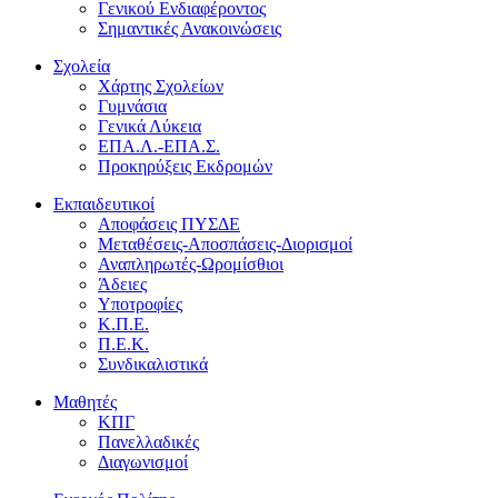
Γενικού Ενδιαφέροντος
Σημαντικές Ανακοινώσεις
Σχολεία
Χάρτης Σχολείων
Γυμνάσια
Γενικά Λύκεια
ΕΠΑ.Λ.-ΕΠΑ.Σ.
Προκηρύξεις Εκδρομών
Εκπαιδευτικοί
Αποφάσεις ΠΥΣΔΕ
Μεταθέσεις-Αποσπάσεις-Διορισμοί
Αναπληρωτές-Ωρομίσθιοι
Άδειες
Υποτροφίες
Κ.Π.Ε.
Π.Ε.Κ.
Συνδικαλιστικά
Μαθητές
ΚΠΓ
Πανελλαδικές
Διαγωνισμοί