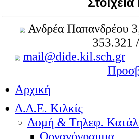
Στοιχεία
Ανδρέα Παπανδρέου 3
353.321 
mail@dide.kil.sch.gr
Προσβ
Αρχική
Δ.Δ.Ε. Κιλκίς
Δομή & Τηλεφ. Κατάλ
Οργανόγραμμα