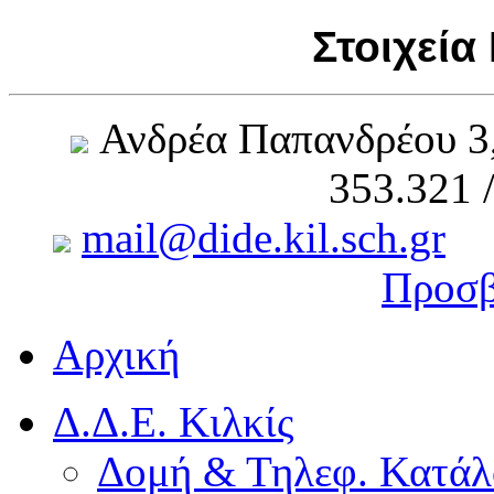
Στοιχεία
Ανδρέα Παπανδρέου 3
353.321 
mail@dide.kil.sch.gr
Προσβ
Αρχική
Δ.Δ.Ε. Κιλκίς
Δομή & Τηλεφ. Κατάλ