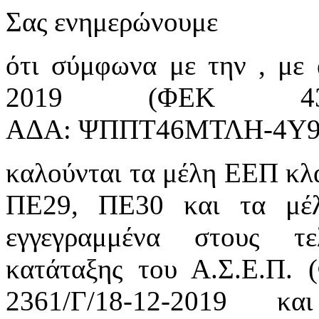
Σας ενημερώνουμε
ότι σύμφωνα με την , με 
2019 (ΦΕΚ 43/τ.Α
ΑΔΑ: ΨΠΠΤ46ΜΤΛΗ-4Υ9),
καλούνται τα μέλη ΕΕΠ κ
ΠΕ29, ΠΕ30 και τα μέ
εγγεγραμμένα στους τε
κατάταξης του Α.Σ.Ε.Π.
2361/Γ/18-12-2019 κ