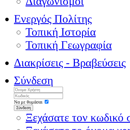
Διαγωνισμοί
Ενεργός Πολίτης
Τοπική Ιστορία
Τοπική Γεωγραφία
Διακρίσεις - Βραβεύσεις
Σύνδεση
Να με θυμάσαι
Σύνδεση
Ξεχάσατε τον κωδικό 