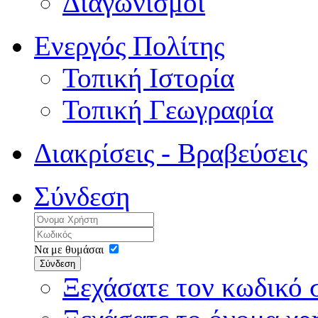
Διαγωνισμοί
Ενεργός Πολίτης
Τοπική Ιστορία
Τοπική Γεωγραφία
Διακρίσεις - Βραβεύσεις
Σύνδεση
Να με θυμάσαι
Σύνδεση
Ξεχάσατε τον κωδικό 