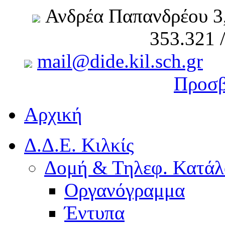
Ανδρέα Παπανδρέου 3
353.321 
mail@dide.kil.sch.gr
Προσβ
Αρχική
Δ.Δ.Ε. Κιλκίς
Δομή & Τηλεφ. Κατάλ
Οργανόγραμμα
Έντυπα