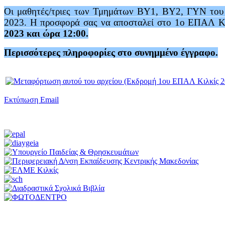
Οι μαθητές/τριες των Τμημάτων ΒΥ1, ΒΥ2, ΓΥΝ το
2023. Η προσφορά σας να αποσταλεί στο 1ο ΕΠΑΛ Κ
2023 και ώρα 12:00.
Περισσότερες πληροφορίες στο συνημμένο έγγραφο.
Εκτύπωση
Email