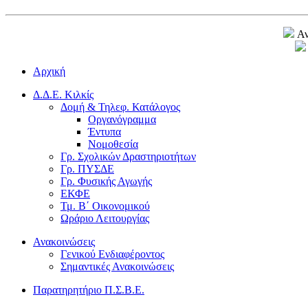
Αν
Αρχική
Δ.Δ.Ε. Κιλκίς
Δομή & Τηλεφ. Κατάλογος
Οργανόγραμμα
Έντυπα
Νομοθεσία
Γρ. Σχολικών Δραστηριοτήτων
Γρ. ΠΥΣΔΕ
Γρ. Φυσικής Αγωγής
ΕΚΦΕ
Τμ. Β΄ Οικονομικού
Ωράριο Λειτουργίας
Ανακοινώσεις
Γενικού Ενδιαφέροντος
Σημαντικές Ανακοινώσεις
Παρατηρητήριο Π.Σ.Β.Ε.