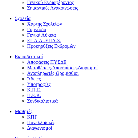
Γενικού Ενδιαφέροντος
Σημαντικές Ανακοινώσεις
Σχολεία
Χάρτης Σχολείων
Γυμνάσια
Γενικά Λύκεια
ΕΠΑ.Λ.-ΕΠΑ.Σ.
Προκηρύξεις Εκδρομών
Εκπαιδευτικοί
Αποφάσεις ΠΥΣΔΕ
Μεταθέσεις-Αποσπάσεις-Διορισμοί
Αναπληρωτές-Ωρομίσθιοι
Άδειες
Υποτροφίες
Κ.Π.Ε.
Π.Ε.Κ.
Συνδικαλιστικά
Μαθητές
ΚΠΓ
Πανελλαδικές
Διαγωνισμοί