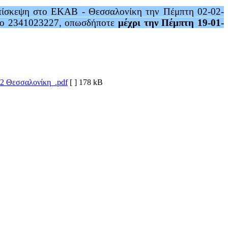
πίσκεψη στο ΕΚΑΒ - Θεσσαλονίκη την Πέμπτη 02-02-
ωνο 2341023227, οπωσδήποτε
μέχρι την Πέμπτη 19-01-
2 Θεσσαλονίκη_.pdf
[ ]
178 kB