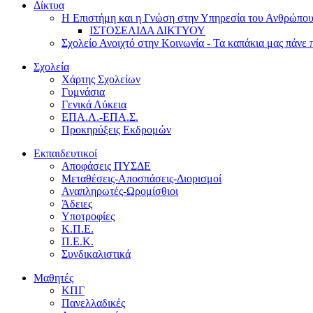
Δίκτυα
Η Επιστήμη και η Γνώση στην Υπηρεσία του Ανθρώπο
ΙΣΤΟΣΕΛΙΔΑ ΔΙΚΤΥΟΥ
Σχολείο Ανοιχτό στην Κοινωνία - Τα καπάκια μας πάνε 
Σχολεία
Χάρτης Σχολείων
Γυμνάσια
Γενικά Λύκεια
ΕΠΑ.Λ.-ΕΠΑ.Σ.
Προκηρύξεις Εκδρομών
Εκπαιδευτικοί
Αποφάσεις ΠΥΣΔΕ
Μεταθέσεις-Αποσπάσεις-Διορισμοί
Αναπληρωτές-Ωρομίσθιοι
Άδειες
Υποτροφίες
Κ.Π.Ε.
Π.Ε.Κ.
Συνδικαλιστικά
Μαθητές
ΚΠΓ
Πανελλαδικές