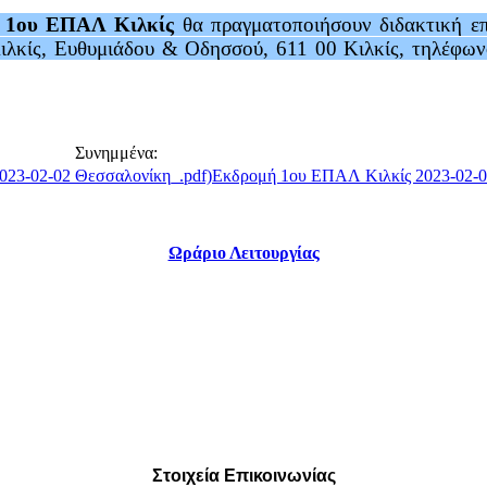
υ
1ου ΕΠΑΛ Κιλκίς
θα πραγματοποιήσουν διδακτική ε
ιλκίς, Ευθυμιάδου & Οδησσού, 611 00 Κιλκίς, τηλέφ
Συνημμένα:
Εκδρομή 1ου ΕΠΑΛ Κιλκίς 2023-02-0
Ωράριο Λειτουργίας
Στοιχεία Επικοινωνίας