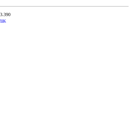
53.390
τας