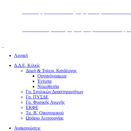
Υπουργείο Παιδείας, Θρησκευμάτων και Α
Διεύθυνση Δευτεροβάθμιας Εκπαίδευσης Κ
Αρχική
Δ.Δ.Ε. Κιλκίς
Δομή & Τηλεφ. Κατάλογος
Οργανόγραμμα
Έντυπα
Νομοθεσία
Γρ. Σχολικών Δραστηριοτήτων
Γρ. ΠΥΣΔΕ
Γρ. Φυσικής Αγωγής
ΕΚΦΕ
Τμ. Β΄ Οικονομικού
Ωράριο Λειτουργίας
Ανακοινώσεις