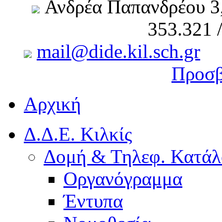
Ανδρέα Παπανδρέου 3
353.321 
mail@dide.kil.sch.gr
Προσβ
Αρχική
Δ.Δ.Ε. Κιλκίς
Δομή & Τηλεφ. Κατάλ
Οργανόγραμμα
Έντυπα