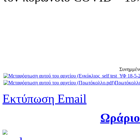
Συνημμέν
Πρωτόκολλο
Εκτύπωση
Email
Ωράριο