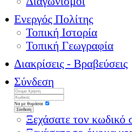
Διαγωνισμοί
Ενεργός Πολίτης
Τοπική Ιστορία
Τοπική Γεωγραφία
Διακρίσεις - Βραβεύσεις
Σύνδεση
Να με θυμάσαι
Σύνδεση
Ξεχάσατε τον κωδικό 