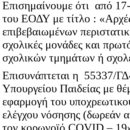
Επισημαίνουμε ότι από 17
του ΕΟΔΥ με τίτλο : «Αρχέ
επιβεβαιωμένων περιστατι
σχολικές μονάδες και πρωτ
σχολικών τμημάτων ή σχολ
Επισυνάπτεται η 55337/ΓΔ
Υπουργείου Παιδείας με θέ
εφαρμογή του υποχρεωτικο
ελέγχου νόσησης (δωρεάν α
τον κορωνοϊό COVID – 19