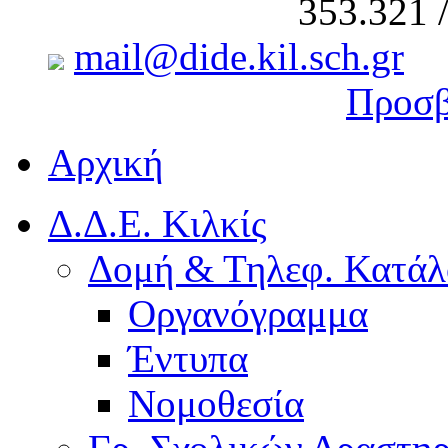
353.321 
mail@dide.kil.sch.gr
Προσβ
Αρχική
Δ.Δ.Ε. Κιλκίς
Δομή & Τηλεφ. Κατάλ
Οργανόγραμμα
Έντυπα
Νομοθεσία