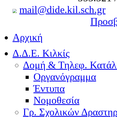
mail@dide.kil.sch.gr
Προσβ
Αρχική
Δ.Δ.Ε. Κιλκίς
Δομή & Τηλεφ. Κατάλ
Οργανόγραμμα
Έντυπα
Νομοθεσία
Γρ. Σχολικών Δραστη