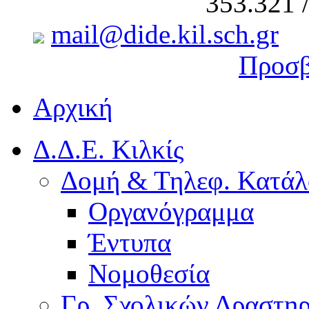
353.321 
mail@dide.kil.sch.gr
Προσβ
Αρχική
Δ.Δ.Ε. Κιλκίς
Δομή & Τηλεφ. Κατάλ
Οργανόγραμμα
Έντυπα
Νομοθεσία
Γρ. Σχολικών Δραστη