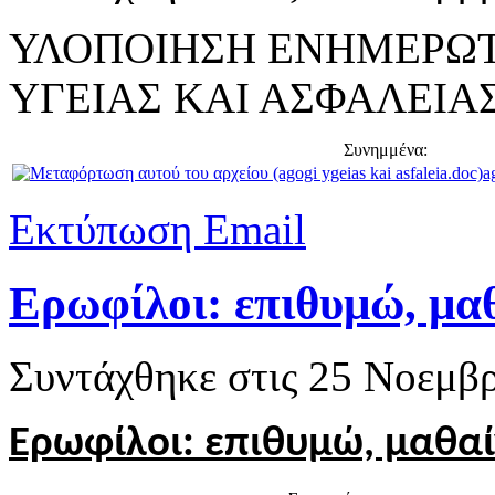
ΥΛΟΠΟΙΗΣΗ ΕΝΗΜΕΡΩΤ
ΥΓΕΙΑΣ ΚΑΙ ΑΣΦΑΛΕΙΑ
Συνημμένα:
a
Εκτύπωση
Email
Ερωφίλοι: επιθυμώ, μαθ
Συντάχθηκε στις
25 Νοεμβρ
Ερωφίλοι
:
επιθυμώ, μαθαί