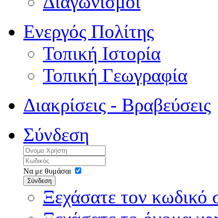
Διαγωνισμοί
Ενεργός Πολίτης
Τοπική Ιστορία
Τοπική Γεωγραφία
Διακρίσεις - Βραβεύσεις
Σύνδεση
Να με θυμάσαι
Σύνδεση
Ξεχάσατε τον κωδικό 