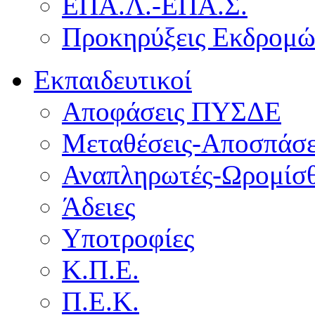
ΕΠΑ.Λ.-ΕΠΑ.Σ.
Προκηρύξεις Εκδρομ
Εκπαιδευτικοί
Αποφάσεις ΠΥΣΔΕ
Μεταθέσεις-Αποσπάσε
Αναπληρωτές-Ωρομίσθ
Άδειες
Υποτροφίες
Κ.Π.Ε.
Π.Ε.Κ.