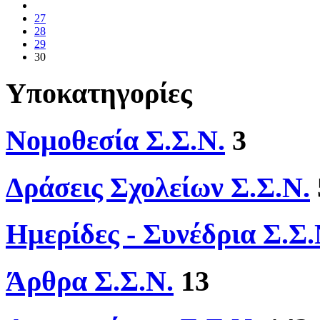
27
28
29
30
Υποκατηγορίες
Νομοθεσία Σ.Σ.Ν.
3
Δράσεις Σχολείων Σ.Σ.Ν.
Ημερίδες - Συνέδρια Σ.Σ.
Άρθρα Σ.Σ.Ν.
13