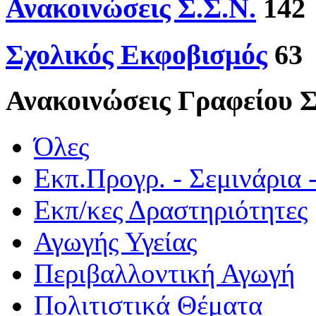
Ανακοινώσεις Σ.Σ.Ν.
142
Σχολικός Εκφοβισμός
63
Ανακοινώσεις Γραφείου 
Όλες
Εκπ.Προγρ. - Σεμινάρια 
Εκπ/κες Δραστηριότητες
Αγωγής Υγείας
Περιβαλλοντική Αγωγή
Πολιτιστικά Θέματα