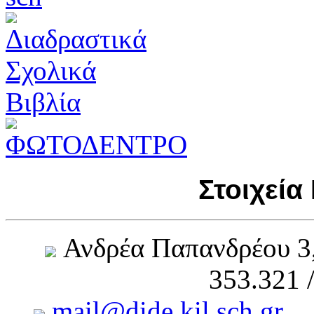
Στοιχεία
Ανδρέα Παπανδρέου 3
353.321 
mail@dide.kil.sch.gr