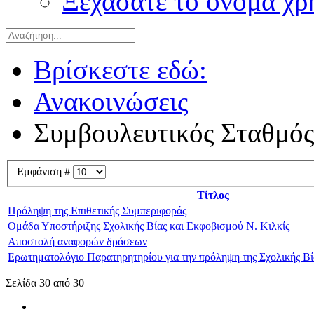
Ξεχάσατε το όνομα χρ
Βρίσκεστε εδώ:
Ανακοινώσεις
Συμβουλευτικός Σταθμό
Εμφάνιση #
Τίτλος
Πρόληψη της Επιθετικής Συμπεριφοράς
Ομάδα Υποστήριξης Σχολικής Βίας και Εκφοβισμού Ν. Κιλκίς
Αποστολή αναφορών δράσεων
Ερωτηματολόγιο Παρατηρητηρίου για την πρόληψη της Σχολικής Βί
Σελίδα 30 από 30