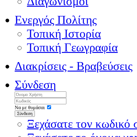
Διαγωνισμοί
Ενεργός Πολίτης
Τοπική Ιστορία
Τοπική Γεωγραφία
Διακρίσεις - Βραβεύσεις
Σύνδεση
Να με θυμάσαι
Σύνδεση
Ξεχάσατε τον κωδικό 